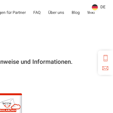
DE
DE
en für Partner
FAQ
Über uns
Blog
Wiki
inweise und Informationen.