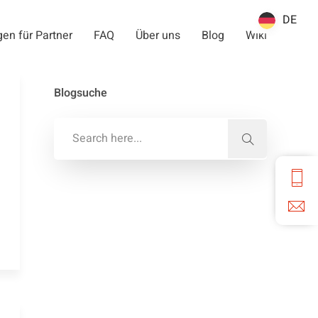
DE
DE
en für Partner
FAQ
Über uns
Blog
Wiki
Blogsuche