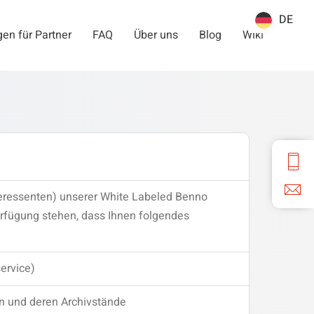
DE
DE
en für Partner
FAQ
Über uns
Blog
Wiki
Interessenten) unserer White Labeled Benno
erfügung stehen, dass Ihnen folgendes
ervice)
n und deren Archivstände