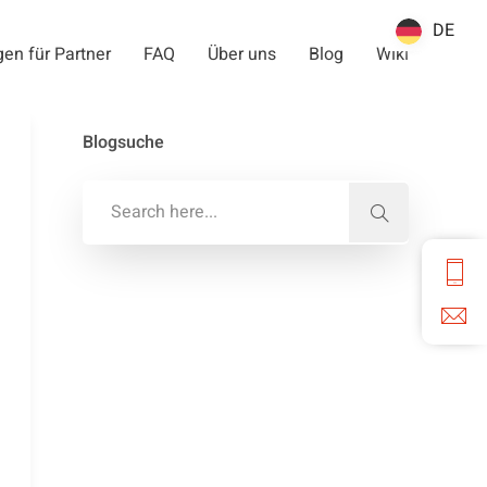
DE
DE
en für Partner
FAQ
Über uns
Blog
Wiki
Blogsuche