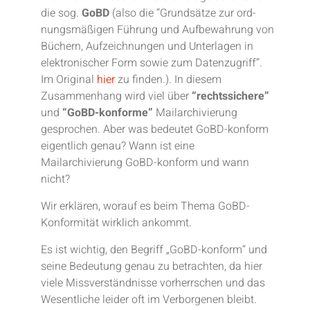
die sog.
GoBD
(also die “Grund­sät­ze zur ord­
nungs­mä­ßi­gen Füh­rung und Auf­be­wah­rung von
Bü­chern, Auf­zeich­nun­gen und Un­ter­la­gen in
elek­tro­ni­scher Form so­wie zum Da­ten­zu­griff”.
Im Original
hier
zu finden.). In diesem
Zusammenhang wird viel über
“rechtssichere”
und
“GoBD-konforme”
Mailarchivierung
gesprochen. Aber was bedeutet GoBD-konform
eigentlich genau? Wann ist eine
Mailarchivierung GoBD-konform und wann
nicht?
Wir erklären, worauf es beim Thema GoBD-
Konformität wirklich ankommt.
Es ist wichtig, den Begriff „GoBD-konform“ und
seine Bedeutung genau zu betrachten, da hier
viele Missverständnisse vorherrschen und das
Wesentliche leider oft im Verborgenen bleibt.