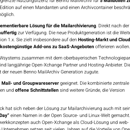
egrenzte Nutzungslizenz für Benno MailArchiv für
5 Mailboxen z
Edition auf einen Mandanten und einen Archivcontainer beschrä
öglich.
ementierbare Lösung für die Mailarchivierung
. Direkt nach der
auffertig
zur Verfügung. Die neue Produktgeneration ist die Weite
ion 1.x. Sie zielt insbesondere auf den
Hosting-Markt und Clou
d kostengünstige Add-ons zu SaaS-Angeboten
offerieren wollen
 LWsystems zusammen mit dem oberbayerischen Technologiepar
nd langjährige Open-Xchange Partner und Hosting-Anbieter. Di
der neuen Benno MailArchiv Generation zugute.
. Mail- und Groupwareserver
geeignet. Die kombinierte zentrale
den und
offene Schnittstellen
sind weitere Gründe, die Version
k hat sich neben der Lösung zur Mailarchivierung auch mit se
 Day“
einen Namen in der Open Source- und Linux-Welt gemacht.
tzwerkkonzepten auch Open-Xchange als Cloud-Lösung und web-
 Unternehmen setzen seit vielen Jahren auf die Vorteile von Op