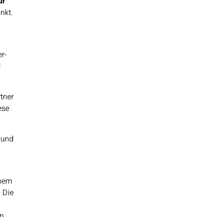
ur
nkt.
r-
d
.
tner
ese
 und
inem
 Die
en