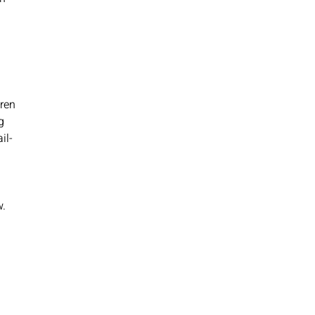
ren
g
il-
w.