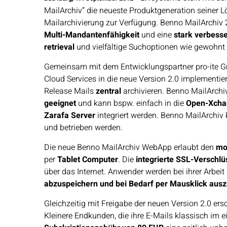
MailArchiv” die neueste Produktgeneration seiner L
Mailarchivierung zur Verfügung. Benno MailArchiv 2
Multi-Mandantenfähigkeit
und eine
stark verbesse
retrieval
und vielfältige Suchoptionen wie gewohnt
Gemeinsam mit dem Entwicklungspartner pro-ite G
Cloud Services in die neue Version 2.0 implementi
Release Mails
zentral
archivieren. Benno MailArchi
geeignet
und kann bspw. einfach in die
Open-Xchan
Zarafa Server
integriert werden. Benno MailArchiv
und betrieben werden.
Die neue Benno MailArchiv WebApp erlaubt den
mo
per
Tablet Computer
. Die
integrierte SSL-Verschl
über das Internet. Anwender werden bei ihrer Arbeit
abzuspeichern und bei Bedarf per Mausklick aus
Gleichzeitig mit Freigabe der neuen Version 2.0 ers
Kleinere Endkunden, die ihre E-Mails klassisch im e