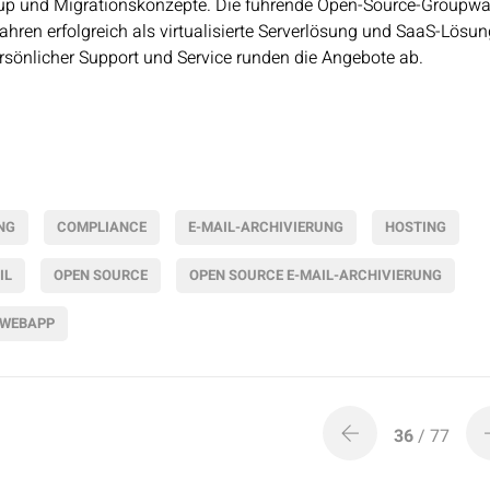
kup und Migrationskonzepte. Die führende Open-Source-Groupwa
ahren erfolgreich als virtualisierte Serverlösung und SaaS-Lösun
rsönlicher Support und Service runden die Angebote ab.
NG
COMPLIANCE
E-MAIL-ARCHIVIERUNG
HOSTING
IL
OPEN SOURCE
OPEN SOURCE E-MAIL-ARCHIVIERUNG
WEBAPP
36
/ 77