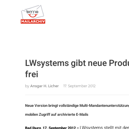
LWsystems gibt neue Produ
frei
by
Ansgar H. Licher
17. September 2012
Neue Version bringt vollständige Multi-Mandantenunterstützu
mobilen Zugriff auf archivierte E-Mails
LWsystems stellt mit de
Bad Iburg, 17. September 2012 –