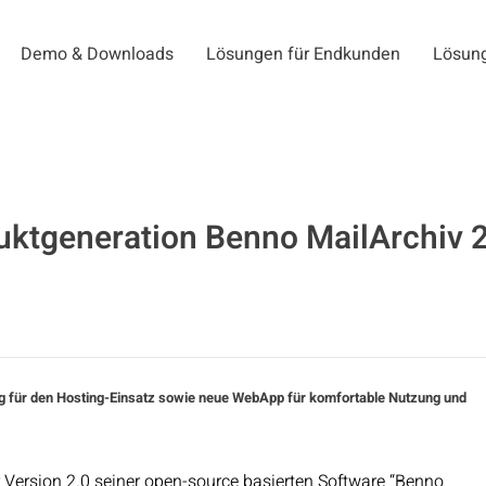
Demo & Downloads
Lösungen für Endkunden
Lösung
ktgeneration Benno MailArchiv 2
ng für den Hosting-Einsatz sowie neue WebApp für komfortable Nutzung und
r Version 2.0 seiner open-source basierten Software “Benno