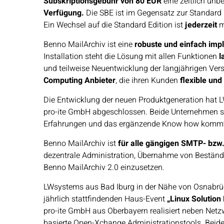
Subskriptionsgebühr von 80 EUR
eine zeitlich unb
Verfügung.
Die SBE ist im Gegensatz zur Standard 
Ein Wechsel auf die Standard Edition ist
jederzeit
m
Benno MailArchiv ist eine
robuste und einfach impl
Installation steht die Lösung mit allen Funktionen
l
und teilweise Neuentwicklung der langjährigen Vers
Computing Anbieter
, die ihren Kunden
flexible un
Die Entwicklung der neuen Produktgeneration hat
pro-ite GmbH abgeschlossen. Beide Unternehmen si
Erfahrungen und das ergänzende Know how kommt 
Benno MailArchiv ist
für alle gängigen SMTP- bzw
dezentrale Administration, Übernahme von Bestän
Benno MailArchiv 2.0 einzusetzen.
LWsystems aus Bad Iburg in der Nähe von Osnabrüc
jährlich stattfindenden Haus-Event
„Linux Solution
pro-ite GmbH aus Oberbayern realisiert neben Ne
basierte Open-Xchange Administrationstools. Beide