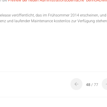
ch die
Preview der neuen Administrationsoberfläche “bennoADMI
ease veröffentlicht, das im Frühsommer 2014 erscheinen, und 
izenz und laufender Maintenance kostenlos zur Verfügung stehen
48
/ 77