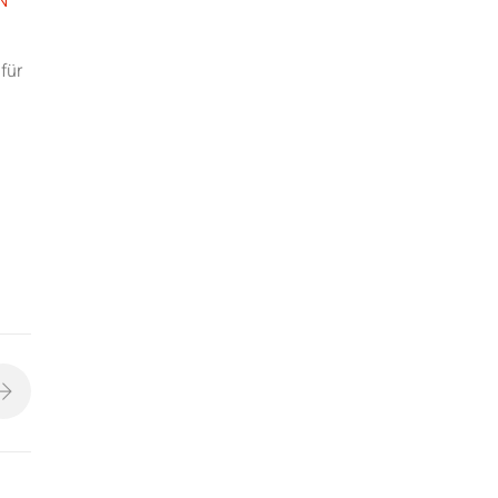
N”
für