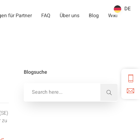
DE
DE
en für Partner
FAQ
Über uns
Blog
Wiki
Blogsuche
(SE)
r zu