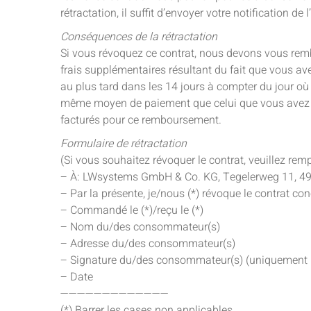
rétractation, il suffit d’envoyer votre notification de 
Conséquences de la rétractation
Si vous révoquez ce contrat, nous devons vous rembo
frais supplémentaires résultant du fait que vous av
au plus tard dans les 14 jours à compter du jour où 
même moyen de paiement que celui que vous avez util
facturés pour ce remboursement.
Formulaire de rétractation
(Si vous souhaitez révoquer le contrat, veuillez rempl
– À: LWsystems GmbH & Co. KG, Tegelerweg 11, 491
– Par la présente, je/nous (*) révoque le contrat co
– Commandé le (*)/reçu le (*)
– Nom du/des consommateur(s)
– Adresse du/des consommateur(s)
– Signature du/des consommateur(s) (uniquement 
– Date
—————————————
(*) Barrer les cases non applicables.