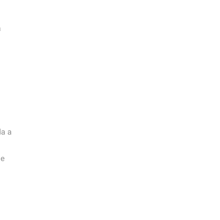
a
da a
de