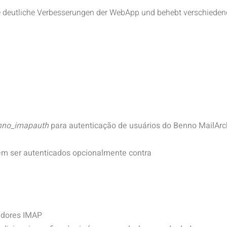
e deutliche Verbesserungen der WebApp und behebt verschieden
nno_imapauth
para autenticação de usuários do Benno MailArc
em ser autenticados opcionalmente contra
idores IMAP