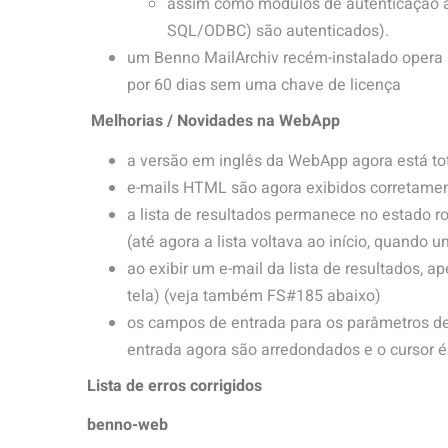
assim como módulos de autenticação a
SQL/ODBC) são autenticados).
um Benno MailArchiv recém-instalado opera
por 60 dias sem uma chave de licença
Melhorias / Novidades na WebApp
a versão em inglês da WebApp agora está to
e-mails HTML são agora exibidos corretamen
a lista de resultados permanece no estado r
(até agora a lista voltava ao início, quando u
ao exibir um e-mail da lista de resultados, 
tela) (veja também FS#185 abaixo)
os campos de entrada para os parâmetros de
entrada agora são arredondados e o cursor é
Lista de erros corrigidos
benno-web