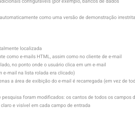
dicionais configuráveis (por exemplo, bancos de dados
 automaticamente como uma versão de demonstração irrestrit
talmente localizada
te como e-mails HTML, assim como no cliente de e-mail
olado, no ponto onde o usuário clica em um e‑mail
m e‑mail na lista rolada era clicado)
apenas a área de exibição do e-mail é recarregada (em vez de to
 pesquisa foram modificados: os cantos de todos os campos 
 claro e visível em cada campo de entrada