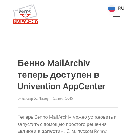
RU
RU
Беннo MailArchiv
теперь доступен в
Univention AppCenter
от
Ансгар Х. Лихер
2 июля 2015
Теперь Benno MailArchiv можно установить и
запустить с помощью простого решения
«кликни и запусти»
. С выпуском Benno