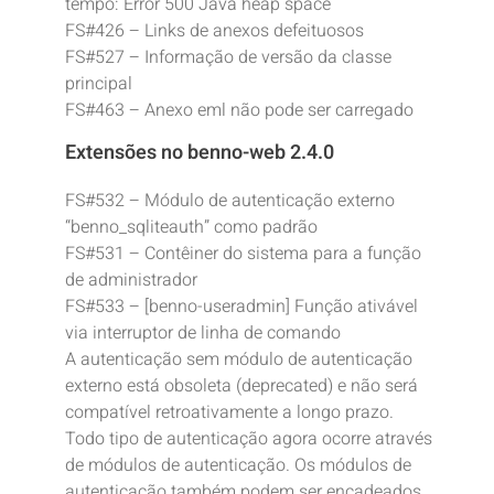
tempo: Error 500 Java heap space
FS#426 – Links de anexos defeituosos
FS#527 – Informação de versão da classe
principal
FS#463 – Anexo eml não pode ser carregado
Extensões no benno-web 2.4.0
FS#532 – Módulo de autenticação externo
“benno_sqliteauth” como padrão
FS#531 – Contêiner do sistema para a função
de administrador
FS#533 – [benno-useradmin] Função ativável
via interruptor de linha de comando
A autenticação sem módulo de autenticação
externo está obsoleta (deprecated) e não será
compatível retroativamente a longo prazo.
Todo tipo de autenticação agora ocorre através
de módulos de autenticação. Os módulos de
autenticação também podem ser encadeados